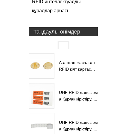
RFID интеллектуалды
құралдар арбасы
Таңдаулы өнімдер
Ағаштан жасалған
RFID кілт картасын
ың кілті
UHF RFID жапсырм
а Құрғақ кірістіру, ...
UHF RFID жапсырм
а Құрғақ кірістіру, ...