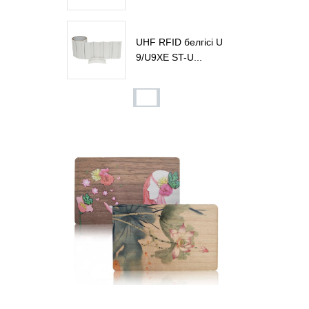
UHF RFID белгісі U
9/U9XE ST-U...
ST-H103 UHF RFID
шана оқу құралы