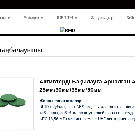
алы
Өнімдер
ШЕШІМ
Жаңалықтар
Бей
 таңбалауышы
Активтерді Бақылауға Арналған 
25мм/30мм/35мм/50мм
Жалпы сипаттамалар
RFID таңбалауышы ABS арқылы жасалған, ол активт
табылады, себебі ол орнатуға оңай шағын өлшемді 
NFC 13,56 МГц чипімен немесе UHF чиптерімен енді