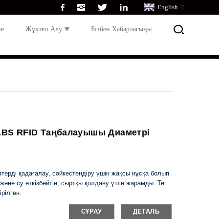
English
не
Жүктеп Алу
Бізбен Хабарласыңы
ABS RFID Таңбалауышы Диаметрі
ерді қадағалау, сәйкестендіру үшін жақсы нұсқа болып
және су өткізбейтін, сыртқы қолдану үшін жарамды. Тег
рілген.
СҰРАУ
ДЕТАЛЬ