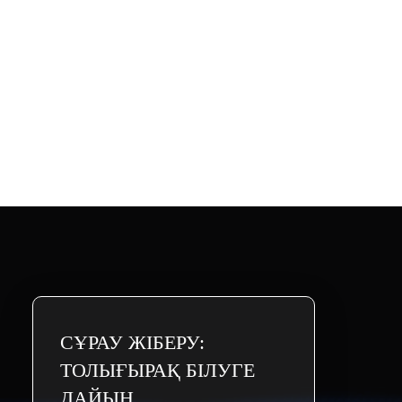
СҰРАУ ЖІБЕРУ:
ТОЛЫҒЫРАҚ БІЛУГЕ
ДАЙЫН