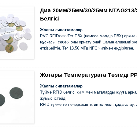
Диа 20мм/25мм/30/25мм NTAG213/
Белгісі
Жалпы сипаттамалар
PVC RFID
тиын
Тег ПВХ (немесе мөлдір ПВХ) арқыл
нұсқасы, себебі оны орнату оңай шағын өлшемді ж
өткізбейтін. Тег 13,56 МГц NFC чипімен ендірілген.
Жоғары Температураға Төзімді P
Жалпы сипаттамалар
Түйме RFID белгісі киім мен маталарды жууға арна
жұмыс істейді.
RFID түйме тегі өнеркәсіптік интеллект, қадағалау,
активтерін қадағалау, кір жуу өнеркәсібі, аурухан
фабрикасы, химиялық тазартқыштар және басқа да і