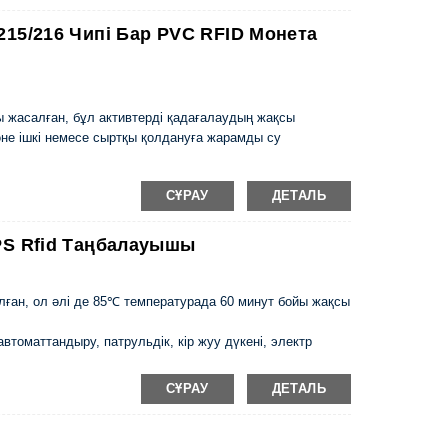
215/216 Чипі Бар PVC RFID Монета
ы жасалған, бұл активтерді қадағалаудың жақсы
әне ішкі немесе сыртқы қолдануға жарамды су
СҰРАУ
ДЕТАЛЬ
PS Rfid Таңбалауышы
лған, ол әлі де 85℃ температурада 60 минут бойы жақсы
 автоматтандыру, патрульдік, кір жуу дүкені, электр
а/қонақ үй төсек-орындары, комбинезондарды жуу, киім
рі біріккен жууды басқаруда кеңінен қолданылады.
СҰРАУ
ДЕТАЛЬ