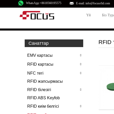
WhatsApp:+8618560195575
E-mail: info@focusrfid.com
Үй
Біз Тур
RFID
Санаттар
EMV картасы
RFID картасы
NFC тегі
RFID жапсырмасы
RFID білезігі
RFID ABS Keyfob
RFID киім белгісі