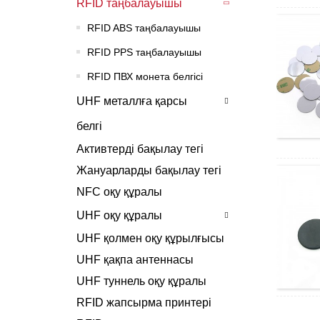
RFID таңбалауышы
RFID ABS таңбалауышы
RFID PPS таңбалауышы
RFID ПВХ монета белгісі
UHF металлға қарсы
белгі
Активтерді бақылау тегі
Жануарларды бақылау тегі
NFC оқу құралы
UHF оқу құралы
UHF қолмен оқу құрылғысы
UHF қақпа антеннасы
UHF туннель оқу құралы
RFID жапсырма принтері