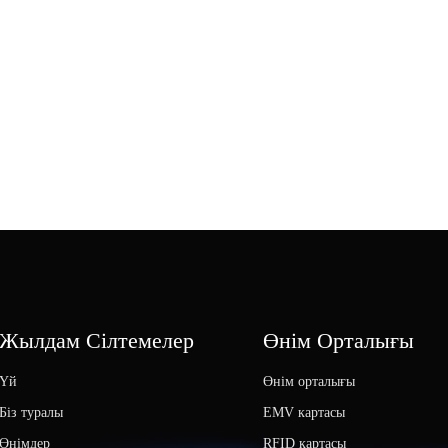
Жылдам Сілтемелер
Өнім Орталығы
Үй
Өнім орталығы
Біз туралы
EMV картасы
Өнімдер
RFID картасы