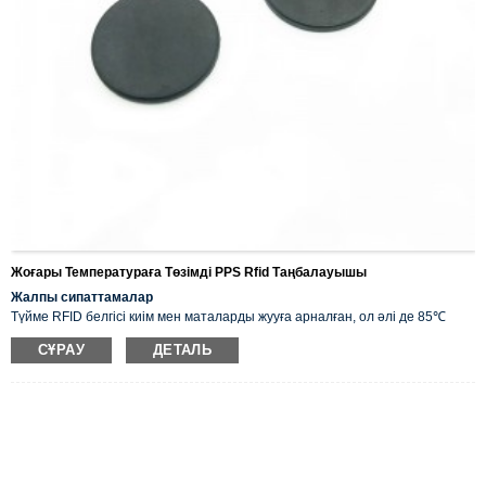
Жоғары Температураға Төзімді PPS Rfid Таңбалауышы
Жалпы сипаттамалар
Түйме RFID белгісі киім мен маталарды жууға арналған, ол әлі де 85℃
температурада 60 минут бойы жақсы жұмыс істейді.
СҰРАУ
ДЕТАЛЬ
RFID түйме тегі өнеркәсіптік интеллект, қадағалау, автоматтандыру,
патрульдік, кір жуу дүкені, электр активтерін қадағалау, кір жуу өнеркәсібі,
аурухана/қонақ үй төсек-орындары, комбинезондарды жуу, киім
фабрикасы, химиялық тазартқыштар және басқа да ірі біріккен жууды
басқаруда кеңінен қолданылады.