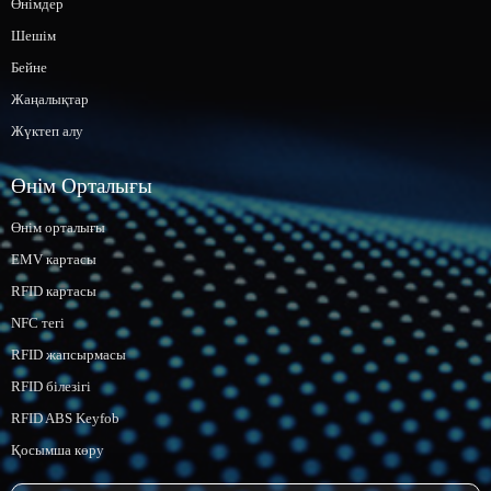
Өнімдер
Шешім
Бейне
Жаңалықтар
Жүктеп алу
Өнім Орталығы
Өнім орталығы
EMV картасы
RFID картасы
NFC тегі
RFID жапсырмасы
RFID білезігі
RFID ABS Keyfob
Қосымша көру