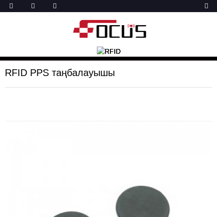
RFID PPS таңбалауышы