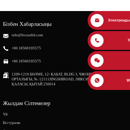
Электронды
Бізбен Хабарласыңы
info@focusrfid.com
Т
+86 18560195575
+86 18560195575
1209-1210 БӨЛМЕ, 12- ҚАБАТ, BLDG 3, ЧЖОНГРУН ШИЖИ
ОРТАЛЫҒЫ, №. 12111JINGSHIROAD, ЛИКСИЯ АУДАНЫ, ЦЗИНАН
W
ҚАЛАСЫ, ҚЫТАЙ 250014
Жылдам Сілтемелер
Үй
Біз туралы