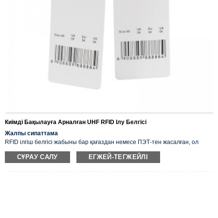
Киімді Бақылауға Арналған UHF RFID Ілу Белгісі
Жалпы сипаттама
RFID ілгіш белгісі жабыны бар қағаздан немесе ПЭТ-тен жасалған, ол
бөлшек саудада, зауытта, қаптамада және т.б. киімдерді бақылау үшін
СҰРАУ САЛУ
ЕГЖЕЙ-ТЕГЖЕЙЛІ
кеңінен қолданылады. RFID ілгіш белгісінің ең үлкен артықшылығы - арзан
баға және киімдерді бақылау үшін ақылды пайдалану. Сондай-ақ, оны
басып шығаруға және тұтынушының сұранысына сәйкес деректер
кодтауға болады.