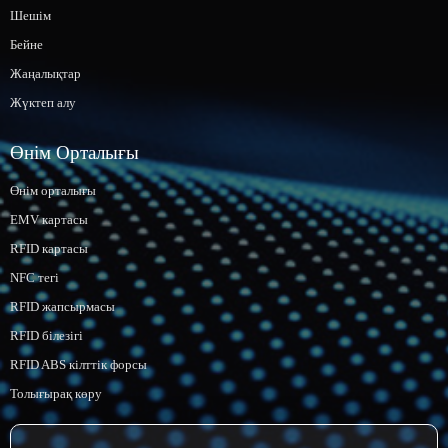
Шешім
Бейне
Жаңалықтар
Жүктеп алу
Өнім Орталығы
Өнім орталығы
EMV картасы
RFID картасы
NFC тегі
RFID жапсырмасы
RFID білезігі
RFID ABS кілттік форсы
Толығырақ көру