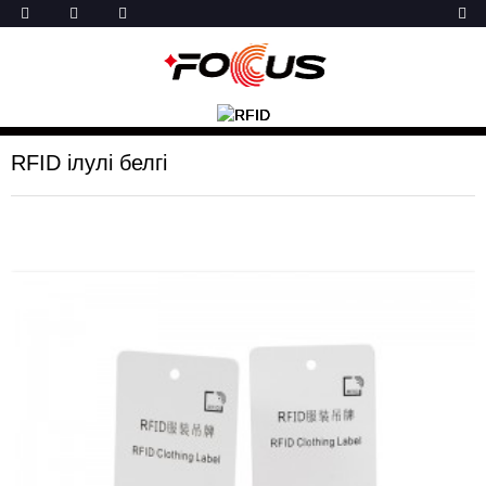
RFID ілулі белгі