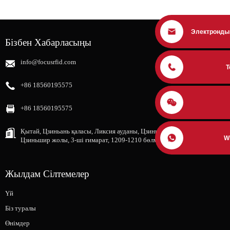
Электронды
Бізбен Хабарласыңы
info@focusrfid.com
Т
+86 18560195575
+86 18560195575
Қытай, Цзиньань қаласы, Ликсия ауданы, Цзиньшань қаласы, № 12111,
W
Цзиньшир жолы, 3-ші ғимарат, 1209-1210 бөлме, 12-ші қабат
Жылдам Сілтемелер
Үй
Біз туралы
Өнімдер