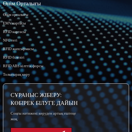
Өнім Орталығы
Өнім орталығы
EMV картасы
RFID картасы
NFC тегі
RFID жапсырмасы
RFID білезігі
RFID ABS кілттік форсы
Толығырақ көру
СҰРАНЫС ЖІБЕРУ:
КӨБІРЕК БІЛУГЕ ДАЙЫН
Соңғы нәтижені көруден артық ештеңе
жоқ.