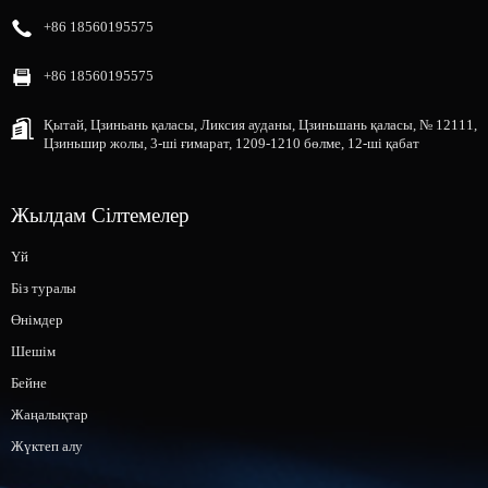
+86 18560195575
+86 18560195575
Қытай, Цзиньань қаласы, Ликсия ауданы, Цзиньшань қаласы, № 12111,
Цзиньшир жолы, 3-ші ғимарат, 1209-1210 бөлме, 12-ші қабат
Жылдам Сілтемелер
Үй
Біз туралы
Өнімдер
Шешім
Бейне
Жаңалықтар
Жүктеп алу