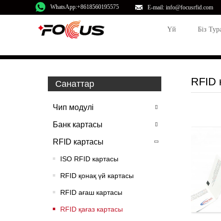
WhatsApp:+8618560195575
E-mail: info@focusrfid.com
Үй
Біз Тур
RFID 
Санаттар
Чип модулі
Банк картасы
RFID картасы
ISO RFID картасы
RFID қонақ үй картасы
RFID ағаш картасы
RFID қағаз картасы