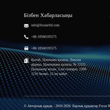
Бізбен Хабарласыңы
info@focusrfid.com
+86 18560195575
+86 18560195575
Қытай, Цзиньань қаласы, Ликсия
ауданы, Цзиньшань қаласы, № 12111,
Цзиньшир жолы, 3-ші ғимарат, 1209-
1210 бөлме, 12-ші қабат
© Авторлық құқық - 2010-2026: Барлық құқықтар Focus R