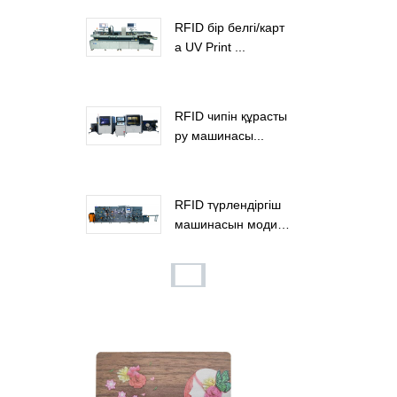
RFID бір белгі/карт
а UV Print ...
RFID чипін құрасты
ру машинасы...
RFID түрлендіргіш
машинасын модиф
икациялау...
Ағаш RFID кілт карт
асының кілті