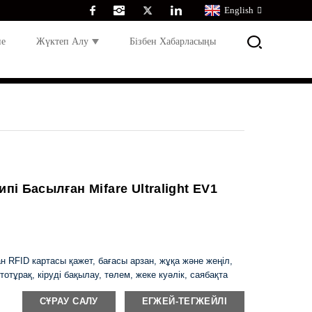
English
не
Жүктеп Алу
Бізбен Хабарласыңы
пі Басылған Mifare Ultralight EV1
ан RFID картасы қажет, бағасы арзан, жұқа және жеңіл,
отұрақ, кіруді бақылау, төлем, жеке куәлік, саябақта
ылады.
СҰРАУ САЛУ
ЕГЖЕЙ-ТЕГЖЕЙЛІ