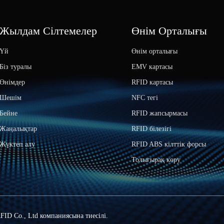
Жылдам Сілтемелер
Өнім Орталығы
Үй
Өнім орталығы
Біз туралы
EMV картасы
Өнімдер
RFID картасы
Шешім
NFC тегі
Бейне
RFID жапсырмасы
Жаңалықтар
RFID білезігі
Жүктеп алу
RFID ABS кілттік форсы
Толығырақ көру
FID Co., Ltd компаниясына тиесілі.