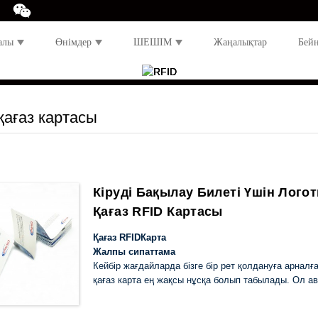
алы
Өнімдер
ШЕШІМ
Жаңалықтар
Бей
қағаз картасы
Кіруді Бақылау Билеті Үшін Логоти
Қағаз RFID Картасы
Қағаз RFID
Карта
Жалпы сипаттама
Кейбір жағдайларда бізге бір рет қолдануға арналғ
қағаз карта ең жақсы нұсқа болып табылады. Ол авт
немесе іс-шарада билет алу және т.б. үшін қолдан