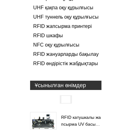
UHF қақпа оқу құрылғысы
UHF туннель оқу құрылғысы
RFID жапсырма принтері
RFID шкафы
NFC оқу құрылғысы
RFID жануарларды бақылау
RFID өндірістік жабдықтары
Ұсынылған өнімдер
RFID катушкалы жа
псырма UV басып
шығару ...