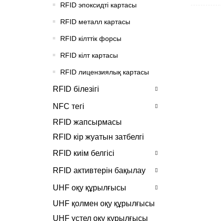
RFID эпоксидті картасы
RFID металл картасы
RFID кілттік форсы
RFID кілт картасы
RFID лицензиялық картасы
RFID білезігі
NFC тегі
RFID жапсырмасы
RFID кір жуатын затбелгі
RFID киім белгісі
RFID активтерін бақылау
UHF оқу құрылғысы
UHF қолмен оқу құрылғысы
UHF үстел оқу құрылғысы