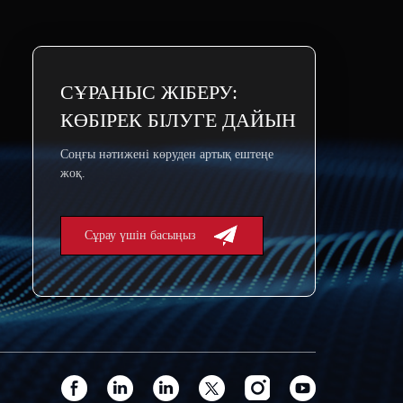
СҰРАНЫС ЖІБЕРУ:
КӨБІРЕК БІЛУГЕ ДАЙЫН
Соңғы нәтижені көруден артық ештеңе
жоқ.
Сұрау үшін басыңыз