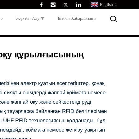
English
не
Жүктеп Алу
Бізбен Хабарласыңы
 оқу құрылғысының
ізінен электр қуатын есептегіштер, қонақ
рі сияқты өнімдерді жаппай қоймаға немесе
және жаппай оқу және сәйкестендіруді
қ тауарларға байланған RFID белгілерімен
ін UHF RFID технологиясын қолданады, бұл
емдейді, қоймаға немесе жеткізу уақытын