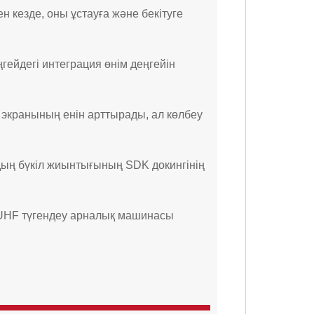
ен кезде, оны ұстауға және бекітуге
гейдегі интеграция өнім деңгейін
 экранының енін арттырады, ал көлбеу
ың бүкіл жиынтығының SDK докингінің
л UHF түгендеу арналық машинасы