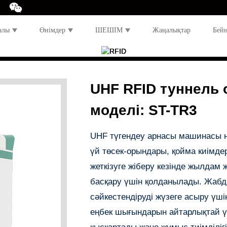
алы
Өнімдер
ШЕШІМ
Жаңалықтар
Бей
UHF RFID туннель
моделі: ST-TR3
UHF түгендеу арнасы машинасы нег
үй төсек-орындары, қойма киімде
жеткізуге жіберу кезінде жылдам 
басқару үшін қолданылады. Жабды
сәйкестендіруді жүзеге асыру үш
еңбек шығындарын айтарлықтай үн