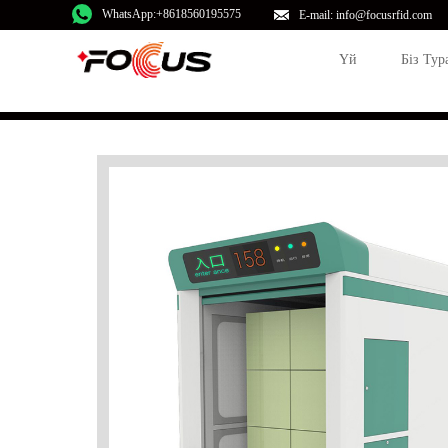
WhatsApp:+8618560195575
E-mail: info@focusrfid.com
Үй
Біз Тур