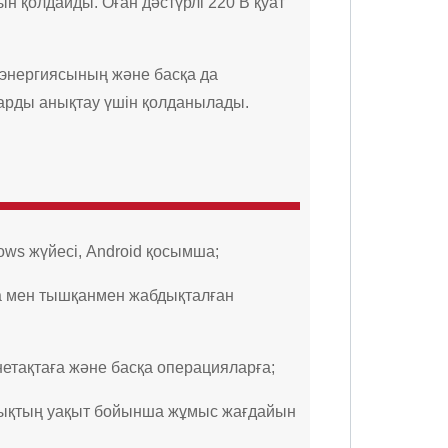
ын қолдайды. Оған дәстүрлі 220 В қуат
р энергиясының және басқа да
ттарды анықтау үшін қолданылады.
ows жүйесі, Android қосымша;
та мен тышқанмен жабдықталған
нетақтаға және басқа операцияларға;
абдықтың уақыт бойынша жұмыс жағдайын