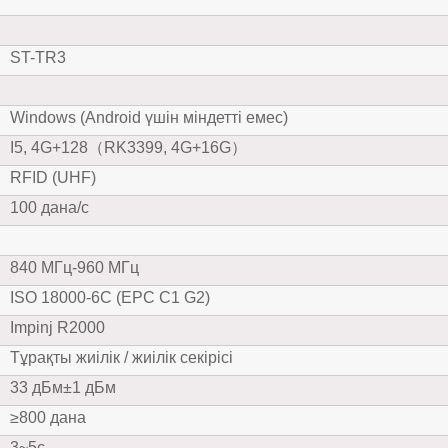
ST-TR3
Windows (Android үшін міндетті емес)
I5, 4G+128（RK3399, 4G+16G）
RFID (UHF)
100 дана/с
840 МГц-960 МГц
ISO 18000-6C (EPC C1 G2)
Impinj R2000
Тұрақты жиілік / жиілік секірісі
33 дБм±1 дБм
≥800 дана
3~5с