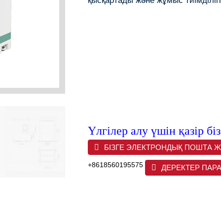
қысқартады және жұмыс тиімділіг
Үлгілер алу үшін қазір бі
БІЗГЕ ЭЛЕКТРОНДЫҚ ПОШТА ЖІ
+8618560195575
ДЕРЕКТЕР ПАР