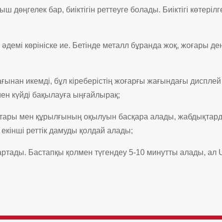
 дөңгелек бар, биіктігін реттеуге болады. Биіктігі көтерілг
емі көрініске ие. Бетінде металл бұранда жоқ, жоғары дең
ғынан икемді, бұл кіреберістің жоғарғы жағындағы дисплей
ен күйді бақылауға ыңғайлырақ;
ары мен құрылғының оқылуын басқара алады, жабдықтард
екінші реттік дамуды қолдай алады;
а артады. Бастапқы қолмен түгендеу 5-10 минутты алады, а