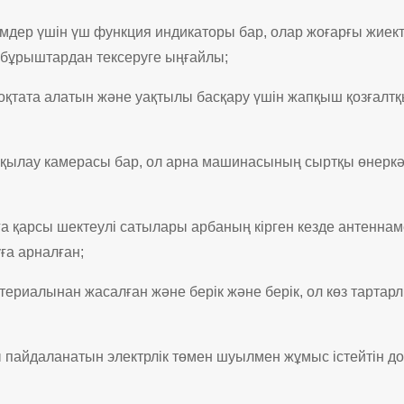
мдер үшін үш функция индикаторы бар, олар жоғарғы жиектег
і бұрыштардан тексеруге ыңғайлы;
қтата алатын және уақтылы басқару үшін жапқыш қозғалтқ
ақылау камерасы бар, ол арна машинасының сыртқы өнеркәс
а қарсы шектеулі сатылары арбаның кірген кезде антенна
а арналған;
иалынан жасалған және берік және берік, ол көз тартарлық 
пайдаланатын электрлік төмен шуылмен жұмыс істейтін д