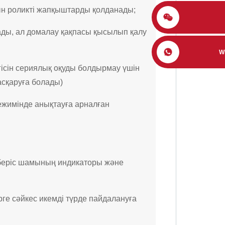
ын роликті жапқыштарды қолданады;
ады, ал домалау қақпасы қысылып қалу
W
гісін сериялық оқуды болдырмау үшін
асқаруға болады)
ежимінде анықтауға арналған
еберіс шамының индикаторы және
ге сәйкес икемді түрде пайдалануға