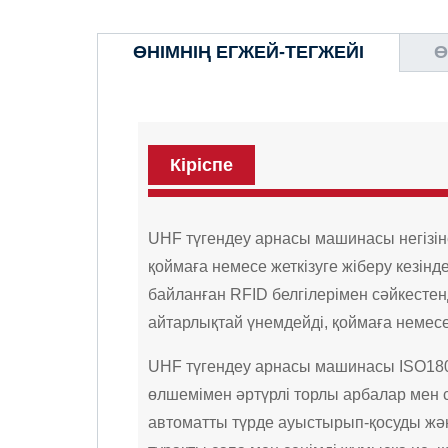
ӨНІМНІҢ ЕГЖЕЙ-ТЕГЖЕЙІ
Ө
Кіріспе
UHF түгендеу арнасы машинасы негізіне
қоймаға немесе жеткізуге жіберу кезін
байланған RFID белгілерімен сәйкесте
айтарлықтай үнемдейді, қоймаға немесе
UHF түгендеу арнасы машинасы ISO1800
өлшемімен әртүрлі торлы арбалар мен 
автоматты түрде ауыстырып-қосуды жә