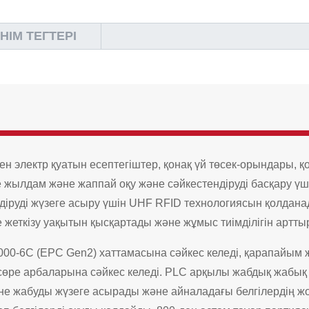
НІМ ТЕГТЕРІ
н электр қуатын есептегіштер, қонақ үй төсек-орындары, қ
де жылдам және жаппай оқу және сәйкестендіруді басқару 
ндіруді жүзеге асыру үшін UHF RFID технологиясын қолдан
 жеткізу уақытын қысқартады және жұмыс тиімділігін артты
0-6C (EPC Gen2) хаттамасына сәйкес келеді, қарапайым ж
сөре арбаларына сәйкес келеді. PLC арқылы жабдық жабық 
не жабуды жүзеге асырады және айналадағы белгілердің