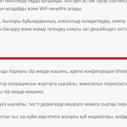
өп белгілерді оқуды қолдайды, 800-ден астам тауар партияс
сын қолдайды және WiFi кеңейте алады.
ім, былғары бұйымдарының, алкогольді ішімдіктердің, элект
 басқару және өнімді түгендеу сияқты зат деңгейіндегі за
анды барлығы бір жерде машина, әдепкі конфигурация Wind
нгізу операциясын жүргізуге ыңғайлы, жиналатын пернетақ
ғы бір жерде машина;
ға ыңғайлы, тиісті деректерді көшіруге немесе сыртқы пер
ыптан тыс үш күйін көрсететін жоғарғы күй индикаторы, ж