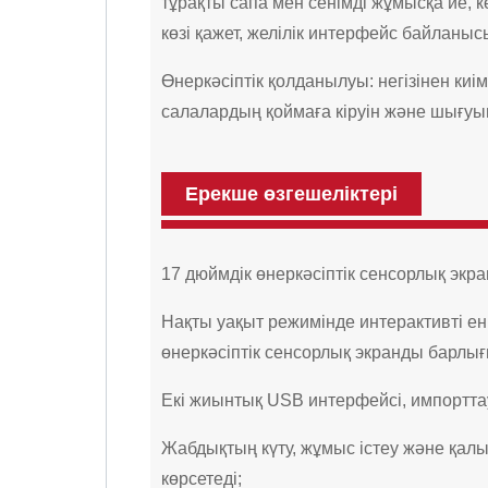
тұрақты сапа мен сенімді жұмысқа ие, к
көзі қажет, желілік интерфейс байланы
Өнеркәсіптік қолданылуы: негізінен ки
салалардың қоймаға кіруін және шығуын
Ерекше өзгешеліктері
17 дюймдік өнеркәсіптік сенсорлық экр
Нақты уақыт режимінде интерактивті е
өнеркәсіптік сенсорлық экранды барлы
Екі жиынтық USB интерфейсі, импорттау
Жабдықтың күту, жұмыс істеу және қал
көрсетеді;