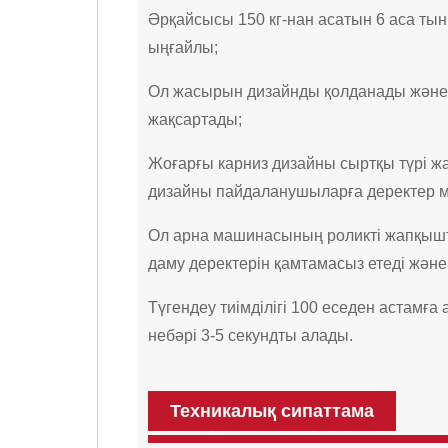
Әрқайсысы 150 кг-нан асатын 6 аса тыныш
ыңғайлы;
Ол жасырын дизайнды қолданады және әд
жақсартады;
Жоғарғы карниз дизайны сыртқы түрі жа
дизайны пайдаланушыларға деректер м
Ол арна машинасының роликті жапқышт
даму деректерін қамтамасыз етеді және 
Түгендеу тиімділігі 100 еседен астамғ
небәрі 3-5 секундты алады.
Техникалық сипаттама