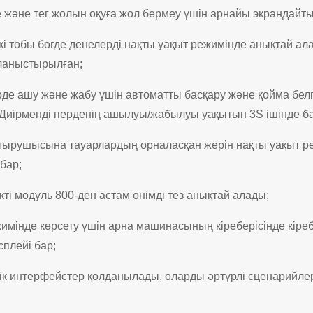
 және тег жолын оқуға жол бермеу үшін арнайы экрандайт
кі тобы бөгде денелерді нақты уақыт режимінде анықтай ал
ланыстырылған;
рде ашу және жабу үшін автоматты басқару және қойма бел
 (Диірменді перденің ашылуы/жабылуы уақытын 3S ішінде б
тырушысына тауарлардың орналасқан жерін нақты уақыт р
 бар;
ікті модуль 800-ден астам өнімді тез анықтай алады;
имінде көрсету үшін арна машинасының кіреберісінде кір
плейі бар;
ік интерфейстер қолданылады, оларды әртүрлі сценарийлер