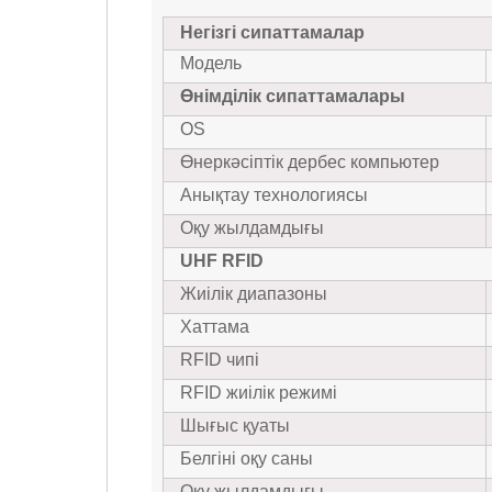
Негізгі сипаттамалар
Модель
Өнімділік сипаттамалары
OS
Өнеркәсіптік дербес компьютер
Анықтау технологиясы
Оқу жылдамдығы
UHF RFID
Жиілік диапазоны
Хаттама
RFID чипі
RFID жиілік режимі
Шығыс қуаты
Белгіні оқу саны
Оқу жылдамдығы