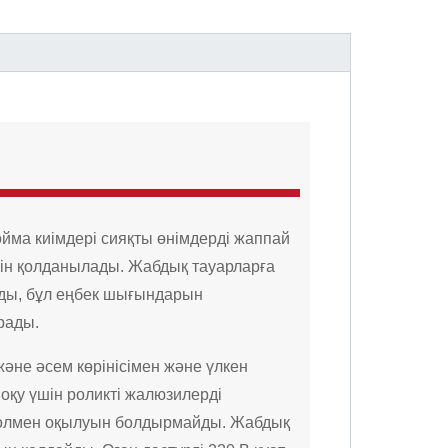
ойма киімдері сияқты өнімдерді жаппай
үшін қолданылады. Жабдық тауарларға
ады, бұл еңбек шығындарын
рады.
әне әсем көрінісімен және үлкен
оқу үшін роликті жалюзилерді
 жолмен оқылуын болдырмайды. Жабдық