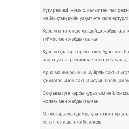
Күту режимі, жұмыс, қалыптан тыс режи
жабдықтың күйін уақыт өте келе әртүрл
Құрылғы төтенше жағдайда жабдықты то
түймесімен жабдықталған;
Құрылғыда кіріктірілген кең бұрышты б
нақты уақыт режимінде тексере алады;
Арна машинасының бүйірлік соқтығысуғ
қабырғасымен соқтығысуын болдырмауғ
Соқтығысуға қарсы құрылым нейлон матер
жолағымен жабдықталған;
Ол жоғары жылдамдықты қозғалтқышты 
есікті тез ашып-жаба алады;