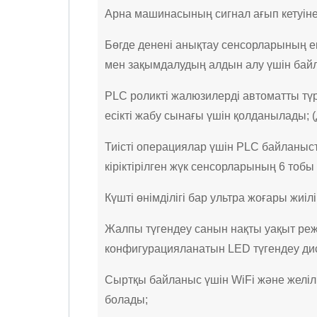
Арна машинасының сигнал ағып кетуіне
Бөгде денені анықтау сенсорларының е
мен зақымдалудың алдын алу үшін бай
PLC роликті жалюзилерді автоматты тү
есікті жабу сынағы үшін қолданылады;
Тиісті операциялар үшін PLC байланыс
кіріктірілген жүк сенсорларының 6 тобы
Күшті өнімділігі бар ультра жоғары жиіл
Жалпы түгендеу санын нақты уақыт реж
конфигурацияланатын LED түгендеу дис
Сыртқы байланыс үшін WiFi және желіл
болады;