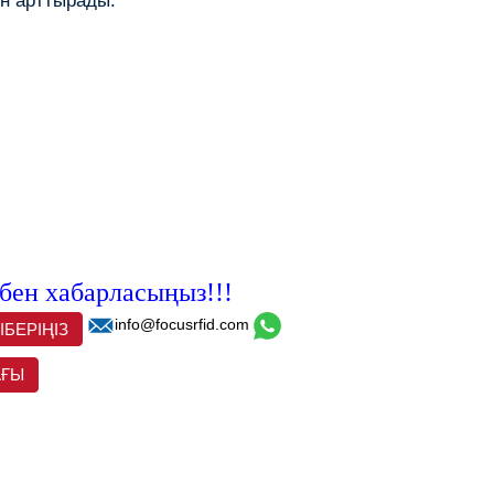
ін арттырады.
збен хабарласыңыз!!!
info@focusrfid.com
БЕРІҢІЗ
АҒЫ