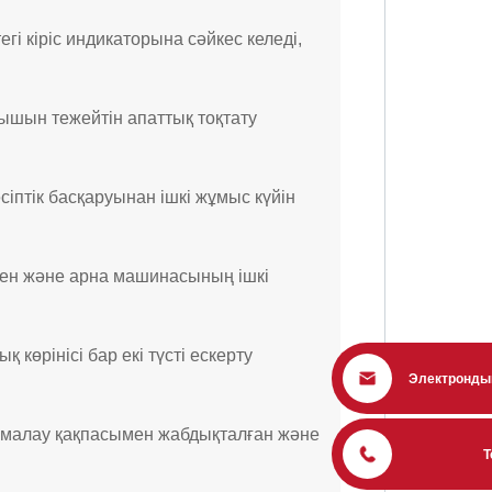
і кіріс индикаторына сәйкес келеді,
ышын тежейтін апаттық тоқтату
іптік басқаруынан ішкі жұмыс күйін
мен және арна машинасының ішкі
көрінісі бар екі түсті ескерту
Электронды
омалау қақпасымен жабдықталған және
Т