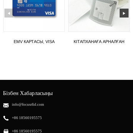
EMV КАРТАСЫ, VISA
КІТАПХАНАҒА АРНАЛҒАН
ДЕБЕТТІК КАРТАСЫ,
ICODE SLIX 2 ЖӘНЕ UHF
MASTERCARD, UNIONPA...
RFID КІТАПХАНАЛЫҚ
ТЕГІ...
Бізбен Хабарласыңы
info@focusrfid.com
+86 18560195575
+86 18560195575