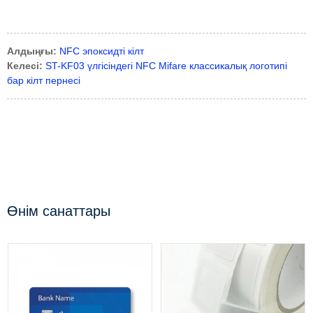
Алдыңғы:
NFC эпоксидті кілт
Келесі:
ST-KF03 үлгісіндегі NFC Mifare классикалық логотипі
бар кілт пернесі
Өнім санаттары