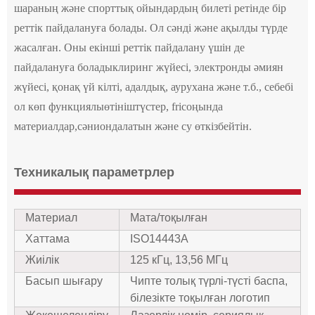
шараның және спорттық ойындардың билеті ретінде бір
реттік пайдалануға болады. Ол сәнді және ақылды түрде
жасалған. Оны екінші реттік пайдалану үшін де
пайдалануға болады
клиринг жүйесі, электронды әмиян
жүйесі, қонақ үй кілті, адалдық, аурухана және т.б., себебі
ол көп функциялы
өтініш
түстер, fr
i
соңында
материалдар,
сән
иондалатын
және су өткізбейтін.
Техникалық параметрлер
Материал
Мата/тоқылған
Хаттама
ISO14443A
Жиілік
125 кГц, 13,56 МГц
Басып шығару
Чипте толық түрлі-түсті баспа,
білезікте тоқылған логотип