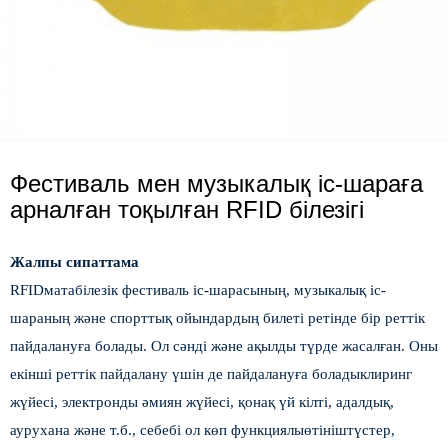
Фестиваль мен музыкалық іс-шараға
арналған тоқылған RFID білезігі
Жалпы сипаттама
RFID
мата
білезік
фестиваль іс-шарасының, музыкалық іс-
шараның және спорттық ойындардың билеті ретінде бір реттік
пайдалануға болады. Ол сәнді және ақылды түрде жасалған. Оны
екінші реттік пайдалану үшін де пайдалануға болады
клиринг
жүйесі, электронды әмиян жүйесі, қонақ үй кілті, адалдық,
аурухана және т.б., себебі ол көп функциялы
өтініш
түстер,