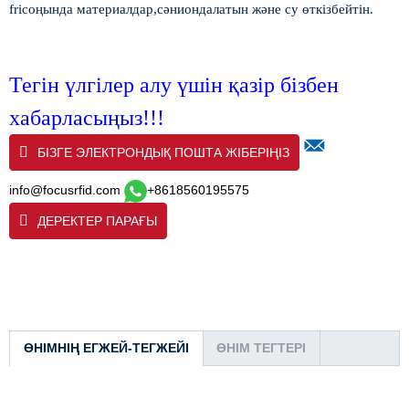
fr
i
соңында материалдар,
сән
иондалатын
және су өткізбейтін.
Тегін үлгілер алу үшін қазір бізбен
хабарласыңыз!!!
БІЗГЕ ЭЛЕКТРОНДЫҚ ПОШТА ЖІБЕРІҢІЗ
info@focusrfid.com
+8618560195575
ДЕРЕКТЕР ПАРАҒЫ
ӨНІМНІҢ ЕГЖЕЙ-ТЕГЖЕЙІ
ӨНІМ ТЕГТЕРІ