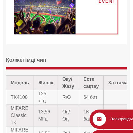
Қолжетімді чип
Оқу/
Есте
Модель
Жиілік
Хаттама
Жазу
сақтау
125
TK4100
R/O
64 бит
кГц
MIFARE
13,56
Оң/
1K
Classic
ISO14443A
МГц
Оң
байт
Электронды
1K
MIFARE