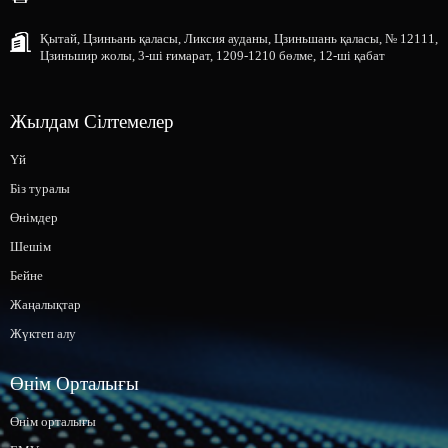
Қытай, Цзиньань қаласы, Ликсия ауданы, Цзиньшань қаласы, № 12111,
Цзиньшир жолы, 3-ші ғимарат, 1209-1210 бөлме, 12-ші қабат
Жылдам Сілтемелер
Үй
Біз туралы
Өнімдер
Шешім
Бейне
Жаңалықтар
Жүктеп алу
Өнім Орталығы
Өнім орталығы