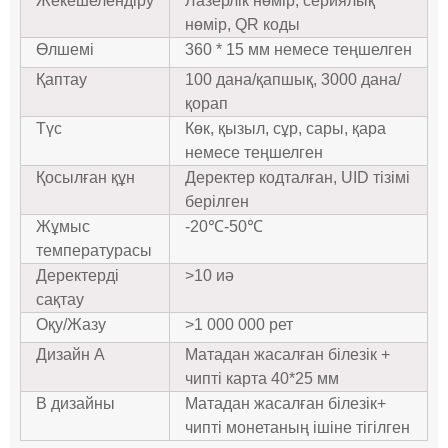
Жекешелендіру
Лазерлік нөмір, сериялық
нөмір, QR коды
Өлшемі
360 * 15 мм немесе теңшелген
Қаптау
100 дана/қапшық, 3000 дана/
қорап
Түс
Көк, қызыл, сұр, сары, қара
немесе теңшелген
Қосылған құн
Деректер кодталған, UID тізімі
берілген
Жұмыс
-20℃-50℃
температурасы
Деректерді
>10 иә
сақтау
Оқу/Жазу
>1 000 000 рет
Дизайн A
Матадан жасалған білезік +
чипті карта 40*25 мм
B дизайны
Матадан жасалған білезік+
чипті монетаның ішіне тігілген