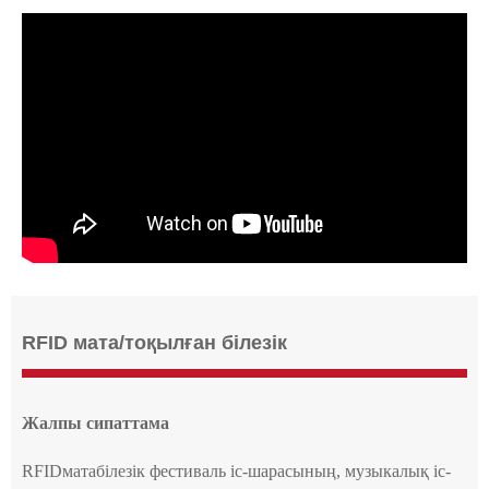
RFID мата/тоқылған білезік
Жалпы сипаттама
RFID
мата
білезік
фестиваль іс-шарасының, музыкалық іс-