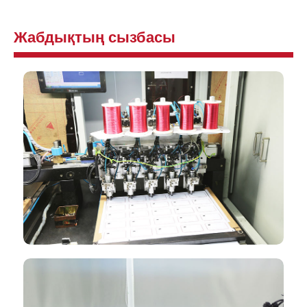
Жабдықтың сызбасы