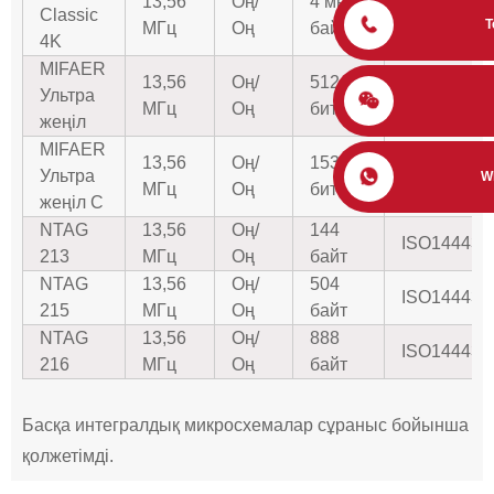
13,56
Оң/
4 мың
Classic
ISO14443A
Т
МГц
Оң
байт
4K
MIFAER
13,56
Оң/
512
Ультра
ISO14443A
МГц
Оң
бит
жеңіл
MIFAER
13,56
Оң/
1536
Ультра
ISO14443A
W
МГц
Оң
бит
жеңіл C
NTAG
13,56
Оң/
144
ISO14443A
213
МГц
Оң
байт
NTAG
13,56
Оң/
504
ISO14443A
215
МГц
Оң
байт
NTAG
13,56
Оң/
888
ISO14443A
216
МГц
Оң
байт
Басқа интегралдық микросхемалар сұраныс бойынша
қолжетімді.