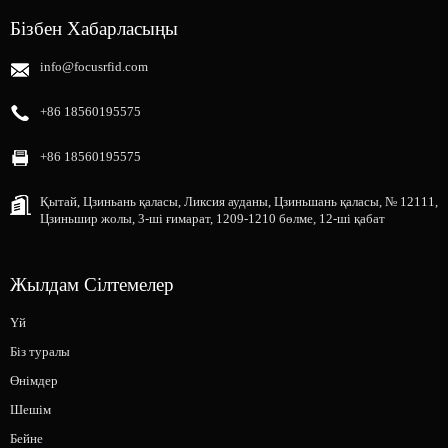
Бізбен Хабарласыңы
info@focusrfid.com
+86 18560195575
+86 18560195575
Қытай, Цзиньань қаласы, Ликсия ауданы, Цзиньшань қаласы, № 12111,
Цзиньшир жолы, 3-ші ғимарат, 1209-1210 бөлме, 12-ші қабат
Жылдам Сілтемелер
Үй
Біз туралы
Өнімдер
Шешім
Бейне