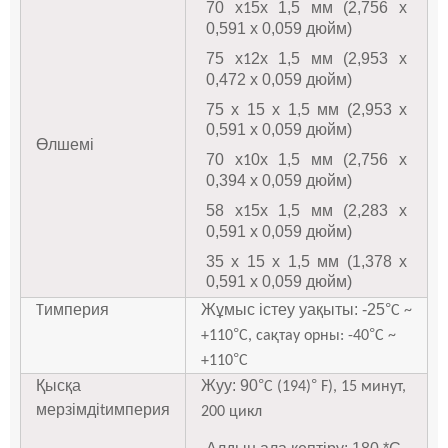
70 х
5x 1,5 мм (2,756 x
1
0,591 x 0,059 дюйм)
75 х
2x 1,5 мм (2,953 x
1
0,472 x 0,059 дюйм)
75 x 15 x 1,5 мм (2,953 x
0,591 x 0,059 дюйм)
Өлшемі
70 х
0x 1,5 мм (2,756 x
1
0,394 x 0,059 дюйм)
58 х
5x 1,5 мм (2,283 x
1
0,591 x 0,059 дюйм)
35 x 15 x 1,5 мм (1,378 x
0,591 x 0,059 дюйм)
империя
Жұмыс істеу уақыты: -25
°
T
C ~
°
°
+110
C, сақтау орны: -4
0
C ~
°
+110
C
Қысқа
Жуу: 90
°
°
C (194)
F), 15 минут,
мерзімді
империя
t
200 цикл