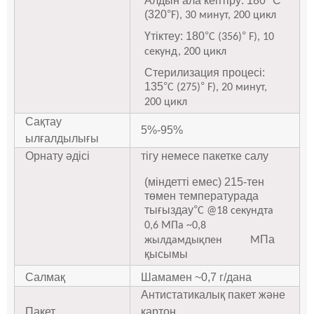
Алдын ала кептіру: 180 *C
(320
°
F), 30 минут, 200 цикл
Үтіктеу: 180
°
°
C (356)
F), 10
секунд, 200 цикл
Стерилизация процесі:
135
°
°
C (275)
F), 20 минут,
200 цикл
Сақтау
5%-95%
ылғалдылығы
Орнату әдісі
тігу немесе пакетке салу
(міндетті емес) 215-тен
төмен температурада
тығыздау
°
C @18 секундта
0,6 МПа ~0,8
Па
жылдамдықпен
M
қысымы
Салмақ
Шамамен ~0,7 г/дана
Антистатикалық пакет және
Пакет
картон