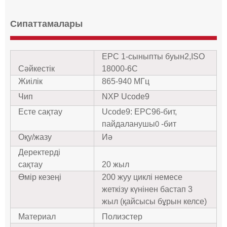
Сипаттамалары
EPC 1-сыныпты буын
2,
ISO
Сәйкестік
18000-6C
Жиілік
865-940 МГц
Чип
NXP Ucode9
Есте сақтау
Ucode9: EPC96-бит,
пайдаланушы
-бит
0
Оқу/жазу
Иә
Деректерді
сақтау
20 жыл
Өмір кезеңі
200 жуу циклі немесе
жеткізу күнінен бастап 3
жыл (қайсысы бұрын келсе)
Материал
Полиэстер