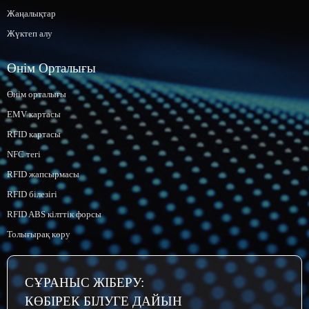
Жаңалықтар
Жүктеп алу
Өнім Орталығы
Өнім орталығы
EMV картасы
RFID картасы
NFC тегі
RFID жапсырмасы
RFID білезігі
RFID ABS кілттік форсы
Толығырақ көру
СҰРАНЫС ЖІБЕРУ:
КӨБІРЕК БІЛУГЕ ДАЙЫН