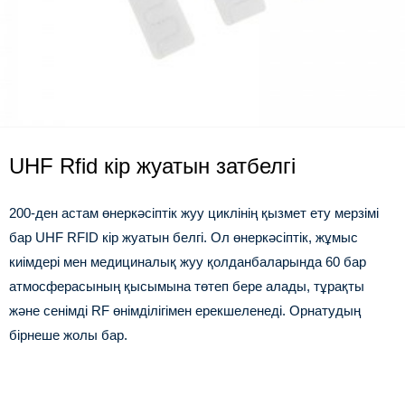
UHF Rfid кір жуатын затбелгі
200-ден астам өнеркәсіптік жуу циклінің қызмет ету мерзімі
бар UHF RFID кір жуатын белгі. Ол өнеркәсіптік, жұмыс
киімдері мен медициналық жуу қолданбаларында 60 бар
атмосферасының қысымына төтеп бере алады, тұрақты
және сенімді RF өнімділігімен ерекшеленеді. Орнатудың
бірнеше жолы бар.