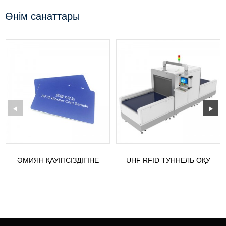
Өнім санаттары
ӘМИЯН ҚАУІПСІЗДІГІНЕ
UHF RFID ТУННЕЛЬ ОҚУ
АРНАЛҒАН RFID БЛОКТАУ
ҚҰРЫЛҒЫСЫНЫҢ МОДЕЛІ:
КАРТАСЫ
ST-TR1