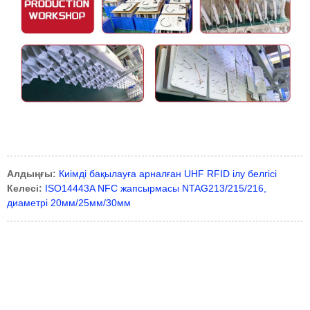
Алдыңғы:
Киімді бақылауға арналған UHF RFID ілу белгісі
Келесі:
ISO14443A NFC жапсырмасы NTAG213/215/216,
диаметрі 20мм/25мм/30мм