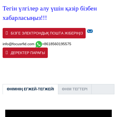
Тегін үлгілер алу үшін қазір бізбен
хабарласыңыз!!!
БІЗГЕ ЭЛЕКТРОНДЫҚ ПОШТА ЖІБЕРІҢІЗ
info@focusrfid.com
+8618560195575
ДЕРЕКТЕР ПАРАҒЫ
ӨНІМНІҢ ЕГЖЕЙ-ТЕГЖЕЙІ
ӨНІМ ТЕГТЕРІ