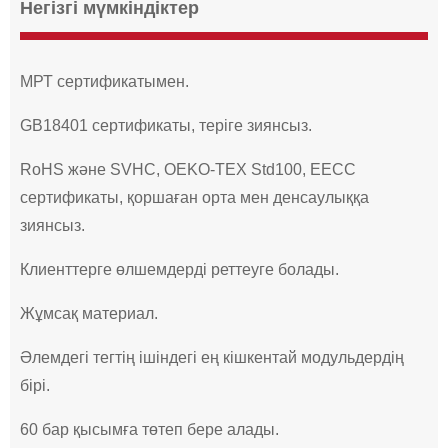
Негізгі мүмкіндіктер
МРТ сертификатымен.
GB18401 сертификаты, теріге зиянсыз.
RoHS және SVHC, OEKO-TEX Std100, EECC
сертификаты, қоршаған орта мен денсаулыққа
зиянсыз.
Клиенттерге өлшемдерді реттеуге болады.
Жұмсақ материал.
Әлемдегі тегтің ішіндегі ең кішкентай модульдердің
бірі.
60 бар қысымға төтеп бере алады.