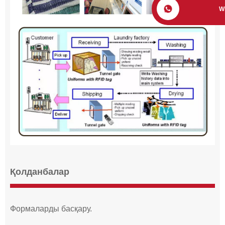
W
Қолданбалар
Формаларды басқару.