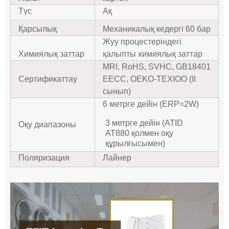
Түс
Ақ
Қарсылық
Механикалық кедергі 60 бар
Жуу процестеріндегі
Химиялық заттар
қалыпты химиялық заттар
MRI, RoHS, SVHC, GB18401
Сертификаттау
EECC, OEKO-TEXIOO (II
сынып)
6 метрге дейін (ERP=2W)
3 метрге дейін (ATID
Оқу диапазоны
AT880 қолмен оқу
құрылғысымен)
Поляризация
Лайнер