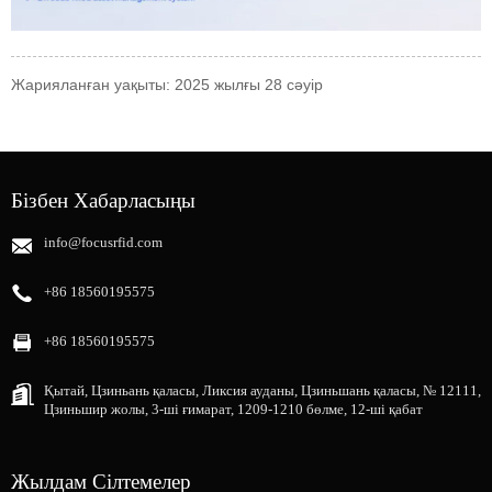
Жарияланған уақыты: 2025 жылғы 28 сәуір
Бізбен Хабарласыңы
info@focusrfid.com
+86 18560195575
+86 18560195575
Қытай, Цзиньань қаласы, Ликсия ауданы, Цзиньшань қаласы, № 12111,
Цзиньшир жолы, 3-ші ғимарат, 1209-1210 бөлме, 12-ші қабат
Жылдам Сілтемелер