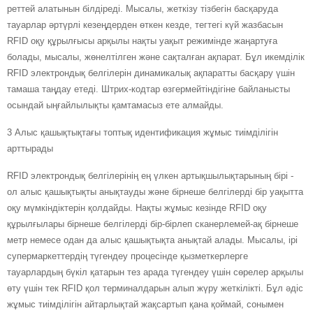
реттей алатынын білдіреді. Мысалы, жеткізу тізбегін басқаруда
тауарлар әртүрлі кезеңдерден өткен кезде, тегтегі күй жазбасын
RFID оқу құрылғысы арқылы нақты уақыт режимінде жаңартуға
болады, мысалы, жөнелтілген және сақталған ақпарат. Бұл икемділік
RFID электрондық белгілерін динамикалық ақпаратты басқару үшін
тамаша таңдау етеді. Штрих-кодтар өзгермейтіндігіне байланысты
осындай ыңғайлылықты қамтамасыз ете алмайды.
3 Алыс қашықтықтағы топтық идентификация жұмыс тиімділігін
арттырады
RFID электрондық белгілерінің ең үлкен артықшылықтарының бірі -
ол алыс қашықтықты анықтауды және бірнеше белгілерді бір уақытта
оқу мүмкіндіктерін қолдайды. Нақты жұмыс кезінде RFID оқу
құрылғылары бірнеше белгілерді бір-бірлеп сканерлемей-ақ бірнеше
метр немесе одан да алыс қашықтықта анықтай алады. Мысалы, ірі
супермаркеттердің түгендеу процесінде қызметкерлерге
тауарлардың бүкіл қатарын тез арада түгендеу үшін сөрелер арқылы
өту үшін тек RFID қол терминалдарын алып жүру жеткілікті. Бұл әдіс
жұмыс тиімділігін айтарлықтай жақсартып қана қоймай, сонымен