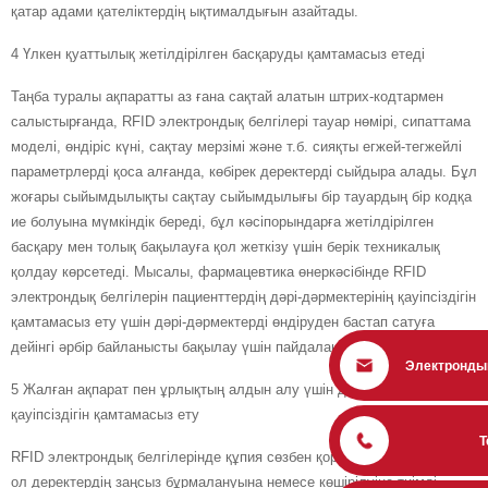
қатар адами қателіктердің ықтималдығын азайтады.
4 Үлкен қуаттылық жетілдірілген басқаруды қамтамасыз етеді
Таңба туралы ақпаратты аз ғана сақтай алатын штрих-кодтармен
салыстырғанда, RFID электрондық белгілері тауар нөмірі, сипаттама
моделі, өндіріс күні, сақтау мерзімі және т.б. сияқты егжей-тегжейлі
параметрлерді қоса алғанда, көбірек деректерді сыйдыра алады. Бұл
жоғары сыйымдылықты сақтау сыйымдылығы бір тауардың бір кодқа
ие болуына мүмкіндік береді, бұл кәсіпорындарға жетілдірілген
басқару мен толық бақылауға қол жеткізу үшін берік техникалық
қолдау көрсетеді. Мысалы, фармацевтика өнеркәсібінде RFID
электрондық белгілерін пациенттердің дәрі-дәрмектерінің қауіпсіздігін
қамтамасыз ету үшін дәрі-дәрмектерді өндіруден бастап сатуға
дейінгі әрбір байланысты бақылау үшін пайдалануға болады.
Электронды
5 Жалған ақпарат пен ұрлықтың алдын алу үшін деректердің
қауіпсіздігін қамтамасыз ету
Т
RFID электрондық белгілерінде құпия сөзбен қорғау механизмі бар,
ол деректердің заңсыз бұрмалануына немесе көшірілуіне тиімді