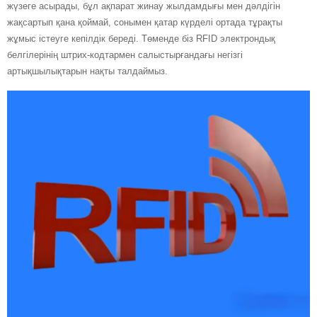
жүзеге асырады, бұл ақпарат жинау жылдамдығы мен дәлдігін
жақсартып қана қоймай, сонымен қатар күрделі ортада тұрақты
жұмыс істеуге кепілдік береді. Төменде біз RFID электрондық
белгілерінің штрих-кодтармен салыстырғандағы негізгі
артықшылықтарын нақты талдаймыз.