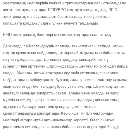
электрондық белгілерінің кәдімгі штрих-кодтармен салыстырғандағы
негізгі артықшылықтары, RFID/EPC кодтау және декодтау, RFID
электрондық жапсырмаларын басып шығару терең зерттеліп,
болашақта қолданылудағы үлкен әлеуеті талданады.
RFID электрондық белгілері мен штрих-кодтарды салыстыру
Деректерді сәйкестендірудің алғашқы технологиясы ретінде штрих-
кодтар арзан және пайдаланудың қарапайымдылығына байланысты
кеңінен қолданылады. Дегенмен, қолдану сценарийлерінің
күрделілігінің артуымен штрих-кодтардың шектеулері біртіндеп пайда
болды. Мысалы, штрих-кодтарды оқу үшін оптикалық сканерлеу
жабдықтарына сүйену қажет, бұл зақымдану немесе ластану арқылы
оңай әсер етеді, бұл танудың бұзылуына әкеледі. Штрих-кодтар тек
шектеулі көлемде ақпаратты сақтай алады және оларды өзгерту
мүмкін емес, бұл қазіргі заманғы кәсіпорындардың динамикалық
ақпаратты басқару және тиімді өңдеу қажеттіліктерін
қанағаттандыруды қиындатады. Керісінше, RFID электрондық
белгілері айтарлықтай артықшылықтар көрсетті. Олар сымсыз
радиожиілік сигналдары арқылы байланыссыз деректерді беруді