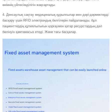
өнімнің үйлесімділігін жақсартады.
4. Денсаулық сақтау медициналық құрылғылар мен дәрі-дәрмектерді
басқару үшін RFID электрондық белгілерін пайдаланады, бұл
пациенттердің құпиялылығын қорғаумен қатар ресурстардың дәл
бөлінуін қамтамасыз етеді. Және тағы басқалар.