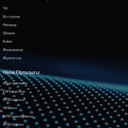
Үй
Біз туралы
Өнімдер
Шешім
Бейне
Жаңалықтар
Жүктеп алу
Өнім Орталығы
Өнім орталығы
EMV картасы
RFID картасы
NFC тегі
RFID жапсырмасы
RFID білезігі