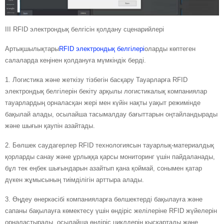
III RFID электрондық белгісін қолдану сценарийлері
Артықшылықтары
RFID электрондық белгілері
оларды көптеген
салаларда кеңінен қолдануға мүмкіндік берді.
1. Логистика және жеткізу тізбегін басқару Тауарларға RFID
электрондық белгілерін бекіту арқылы логистикалық компаниялар
тауарлардың орналасқан жері мен күйін нақты уақыт режимінде
бақылай алады, осылайша тасымалдау бағыттарын оңтайландырады
және шығын қаупін азайтады.
2. Бөлшек саудагерлер RFID технологиясын тауарлық-материалдық
қорларды санау және ұрлыққа қарсы мониторинг үшін пайдаланады,
бұл тек еңбек шығындарын азайтып қана қоймай, сонымен қатар
дүкен жұмысының тиімділігін арттыра алады.
3. Өңдеу өнеркәсібі компанияларға бөлшектерді бақылауға және
сапаны бақылауға көмектесу үшін өндіріс желілеріне RFID жүйелерін
орналастырады, осылайша өндіріс циклдерін қысқартады және