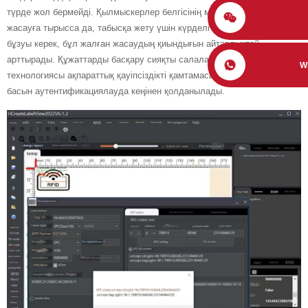
түрде жол бермейді. Қылмыскерлер белгісінің мазмұнын жалған
жасауға тырысса да, табысқа жету үшін күрделі шифрлау алгоритмін
бұзуы керек, бұл жалған жасаудың қиындығын айтарлықтай
арттырады. Құжаттарды басқару сияқты салаларда RFID
W
технологиясы ақпараттық қауіпсіздікті қамтамасыз ету үшін жеке
басын аутентификациялауда кеңінен қолданылады.