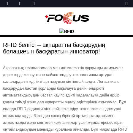
RFID белгісі – ақпаратты басқарудың
болашағын басқаратын инноватор!
Ақпараттық технологиялар мен интеллекттің қарқынды дамуымен
деректерді жинау және сәйкестендіру технологиясы әртүрлі
салаларда тиімділікті арттырудың кілтіне айналды. Логистиканы
басқарудан бастап қорларды бақылауға дейін, өндірісті
автоматтандырудан бастап қауіпсіздікті қадағалауға дейін әрбір
қадам тиімді және дәл ақпаратты өңдеу әдістерінен ажырамас. Бұл
салада RFID радиожиілікті сәйкестендіру технологиясы дәстүрлі
штрих-кодтарды біртіндеп өзінің бірегей артықшылықтарымен
алмастырды және көптеген компаниялар үшін жұмыс процестерін
оңтайландырудың маңызды құралына айналды. Бұл мақалада RFID