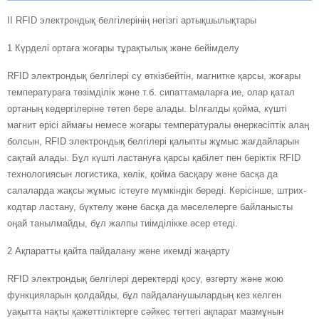
II RFID электрондық белгілерінің негізгі артықшылықтары
1 Күрделі ортаға жоғары тұрақтылық және бейімделу
RFID электрондық белгілері су өткізбейтін, магнитке қарсы, жоғары
температураға төзімділік және т.б. сипаттамаларға ие, олар қатал
ортаның кедергілеріне төтеп бере алады. Ылғалды қойма, күшті
магнит өрісі аймағы немесе жоғары температуралы өнеркәсіптік алаң
болсын, RFID электрондық белгілері қалыпты жұмыс жағдайларын
сақтай алады. Бұл күшті ластануға қарсы қабілет пен беріктік RFID
технологиясын логистика, көлік, қойма басқару және басқа да
салаларда жақсы жұмыс істеуге мүмкіндік береді. Керісінше, штрих-
кодтар ластану, бүктелу және басқа да мәселелерге байланысты
оңай танылмайды, бұл жалпы тиімділікке әсер етеді.
2 Ақпаратты қайта пайдалану және икемді жаңарту
RFID электрондық белгілері деректерді қосу, өзгерту және жою
функцияларын қолдайды, бұл пайдаланушылардың кез келген
уақытта нақты қажеттіліктерге сәйкес тегтегі ақпарат мазмұнын